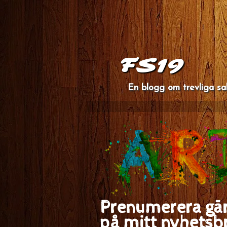
FS19
En blogg om trevliga sa
Prenumerera gä
på mitt nyhetsb