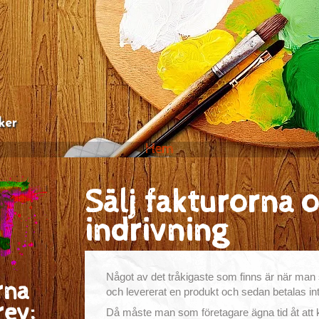
ker
Hem
Sälj fakturorna 
indrivning
Något av det tråkigaste som finns är när man s
rna
och levererat en produkt och sedan betalas inte
rev:
Då måste man som företagare ägna tid åt att 