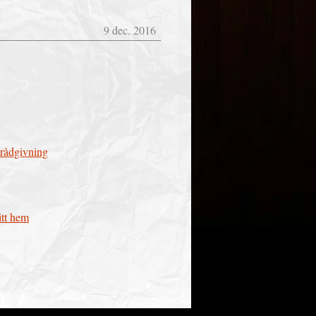
9 dec. 2016
erådgivning
itt hem