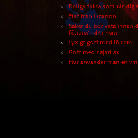
Roliga fakta som får dig a
Mat från Libanon
Saker du bör veta innan 
fönster i ditt hem
Lyxigt gott med löjrom
Gott med najadlax
Hur använder man en vin