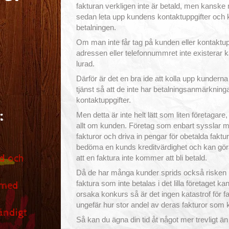
fakturan verkligen inte är betald, men kanske 
sedan leta upp kundens kontaktuppgifter och ko
betalningen.
Om man inte får tag på kunden eller kontaktuppg
adressen eller telefonnummret inte existerar 
lurad.
Därför är det en bra ide att kolla upp kunderna
tjänst så att de inte har betalningsanmärkninga
kontaktuppgifter.
:
Men detta är inte helt lätt som liten företagare,
allt om kunden. Företag som enbart sysslar med
fakturor och driva in pengar för obetalda faktu
bedöma en kunds kreditvärdighet och kan göra
d och
att en faktura inte kommer att bli betald.
Då de har många kunder sprids också risken 
faktura som inte betalas i det lilla företaget kan
 med
orsaka konkurs så är det ingen katastrof för f
ungefär hur stor andel av deras fakturor som k
ändigt
Så kan du ägna din tid åt något mer trevligt än