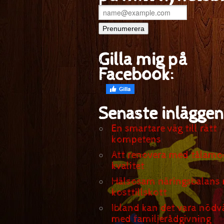
Gilla mig på
Facebook:
Senaste inläggen
En smartare väg till rätt
kompetens
Att renovera med tålamo
kvalitet
Hälsosam näringsbalans
kosttillskott
Ibland kan det vara nödv
med familjerådgivning