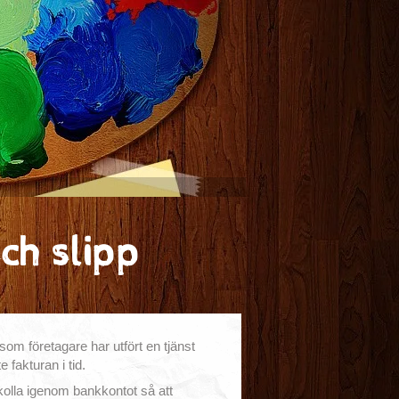
och slipp
om företagare har utfört en tjänst
 fakturan i tid.
kolla igenom bankkontot så att