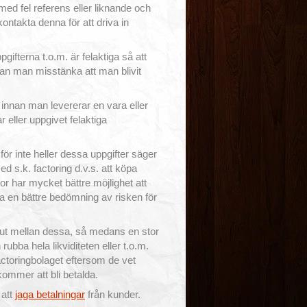
med fel referens eller liknande och
ntakta denna för att driva in
ifterna t.o.m. är felaktiga så att
kan man misstänka att man blivit
 innan man levererar en vara eller
r eller uppgivet felaktiga
 för inte heller dessa uppgifter säger
 s.k. factoring d.v.s. att köpa
ror har mycket bättre möjlighet att
 en bättre bedömning av risken för
ut mellan dessa, så medans en stor
 rubba hela likviditeten eller t.o.m.
actoringbolaget eftersom de vet
ommer att bli betalda.
 att
jaga betalningar
från kunder.