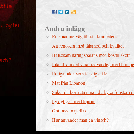
tt le
du byter
Andra inlägg
En smartare väg till rätt kompetens
Att renovera med tålamod och kvalitet
Hälsosam näringsbalans med kosttillskott
sch?
Ibland kan det vara nödvändigt med familj
Roliga fakta som får dig att le
Mat från Libanon
Saker du bör veta innan du byter fönster i d
Lyxigt gott med löjrom
Gott med najadlax
Hur använder man en vinsch?