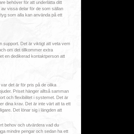
are behöver för att underlätta ditt
a av vissa delar för de som sällan
ktyg som alla kan använda på ett
support. Det är viktigt att veta vem
 och om det tillkommer extra
det en dedikerad kontaktperson att
ar det är för pris på de olika
rbjuder. Priset hänger alltså samman
ort och flexibilitet i systemet. Det är
 dina krav. Det är inte värt att ta ett
igare. Det lönar sig i längden att
ll ert behov och utvärdera vad du
 lägga mindre pengar och sedan ha ett