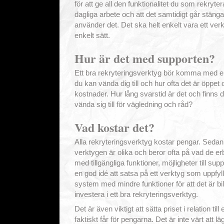
för att ge all den funktionalitet du som rekryter
dagliga arbete och att det samtidigt går stäng
använder det. Det ska helt enkelt vara ett ver
enkelt sätt.
Hur är det med supporten?
Ett bra rekryteringsverktyg bör komma med en 
du kan vända dig till och hur ofta det är öppet
kostnader. Hur lång svarstid är det och finns 
vända sig till för vägledning och råd?
Vad kostar det?
Alla rekryteringsverktyg kostar pengar. Sedan v
verktygen är olika och beror ofta på vad de e
med tillgängliga funktioner, möjligheter till supp
en god idé att satsa på ett verktyg som uppfyller
system med mindre funktioner för att det är bill
investera i ett bra rekryteringsverktyg.
Det är även viktigt att sätta priset i relation ti
faktiskt får för pengarna. Det är inte värt att