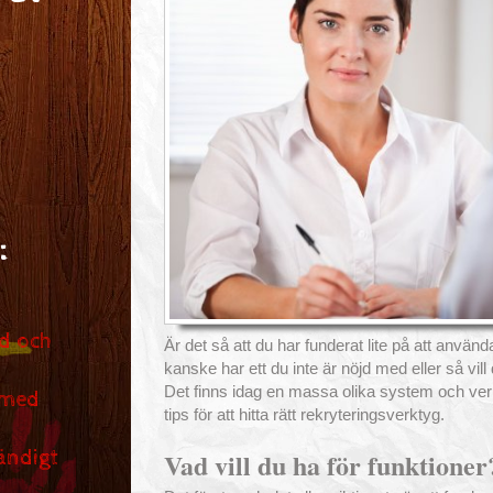
:
d och
Är det så att du har funderat lite på att använ
kanske har ett du inte är nöjd med eller så vill 
Det finns idag en massa olika system och ver
 med
tips för att hitta rätt rekryteringsverktyg.
ändigt
Vad vill du ha för funktioner