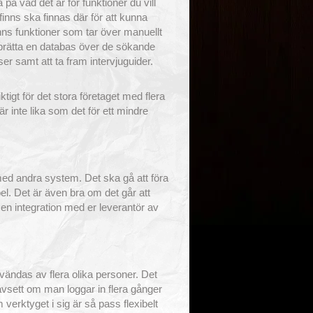
a på vad det är för funktioner du vill
inns ska finnas där för att kunna
inns funktioner som tar över manuellt
upprätta en databas över de sökande
r samt att ta fram intervjuguider.
tigt för det stora företaget med flera
är inte lika som det för ett mindre
ed andra system. Det ska gå att föra
el. Det är även bra om det går att
 en integration med er leverantör av
vändas av flera olika personer. Det
avsett om man loggar in flera gånger
verktyget i sig är så pass flexibelt