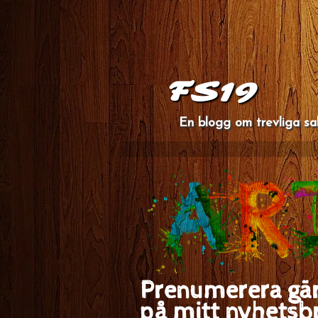
FS19
En blogg om trevliga sa
Prenumerera gä
på mitt nyhetsb