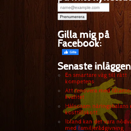
Gilla mig på
Facebook:
Senaste inläggen
En smartare väg till rätt
kompetens
Att renovera med tålamo
kvalitet
Hälsosam näringsbalans
kosttillskott
Ibland kan det vara nödv
med familjerådgivning