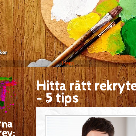
ker
Hem
Hitta rätt rekryt
- 5 tips
rna
rev: