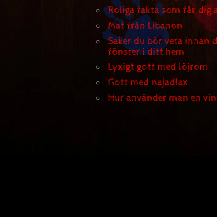
Roliga fakta som får dig a
Mat från Libanon
Saker du bör veta innan 
fönster i ditt hem
Lyxigt gott med löjrom
Gott med najadlax
Hur använder man en vin