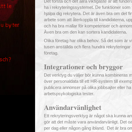
Det första och det allra viktigaste är att funder
tt le
ha i rekryteringssystemet. De funktioner som f
hjälpa dig rekrytera. Det är även bra om det f
arbete som att återkoppla till kandidaterna, 
du byter
och ha bra mallar för kompetenser och annonse
Även bra om den kan sortera kandidaterna.
Olika företag har olika behov. Så det som är vik
tusen anställda och flera hundra rekryteringar 
företag.
sch?
Integrationer och bryggor
Det verktyg du väljer bör kunna kombineras m
över personaldata till ett HR-system till exemp
publicera annonser på olika jobbsajter eller ha
arbetspsykologiska tester.
Användarvänlighet
Ett rekryteringsverktyg är något ska kunna an
gör att det måste vara användarvänligt. Det o
per dag eller någon gång ibland. Det är bra om 