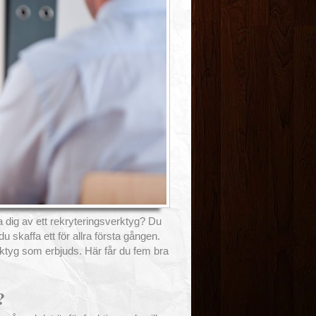
da dig av ett rekryteringsverktyg? Du
du skaffa ett för allra första gången.
ktyg som erbjuds. Här får du fem bra
?