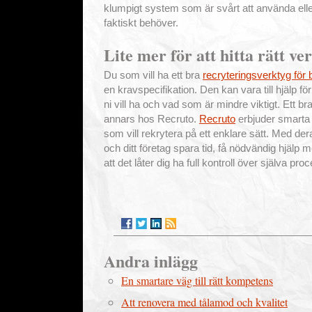
klumpigt system som är svårt att använda ell
faktiskt behöver.
Lite mer för att hitta rätt ve
Du som vill ha ett bra
recryteringsverktyg för b
en kravspecifikation. Den kan vara till hjälp för
ni vill ha och vad som är mindre viktigt. Ett bra
annars hos Recruto.
Recruto
erbjuder smarta 
som vill rekrytera på ett enklare sätt. Med 
och ditt företag spara tid, få nödvändig hjäl
att det låter dig ha full kontroll över själva proc
Andra inlägg
En smartare väg till rätt kompetens
Att renovera med tålamod och kvalitet