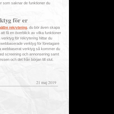
er som saknar de funktioner du
rktyg för er
ättre rekrytering
, du bör även skapa
 att få en överblick av vilka funktioner
 verktyg för rekrytering hittar du
webbaserade verktyg för företagare
dera webbaserat verktyg så kommer du
p med screening och annonsering samt
essen och det från början till slut.
21 maj 2019