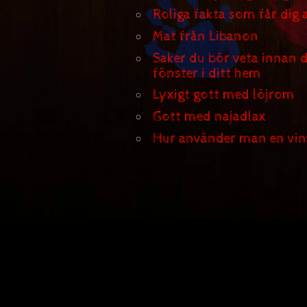
Roliga fakta som får dig a
Mat från Libanon
Saker du bör veta innan 
fönster i ditt hem
Lyxigt gott med löjrom
Gott med najadlax
Hur använder man en vin