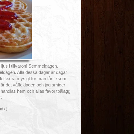
 ljus i tillvaron! Semmeldagen,
eldagen. Alla dessa dagar är dagar
det extra mysigt för man får liksom
 är det våffeldagen och jag smider
a handlas hem och allas favoritpålägg
r:
mix)