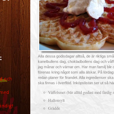
:
Alla dessa godisdagar alltså, de är riktiga små
kanelbullens dag, chokladbollens dag och våff
jag månar och värnar om. Har man familj blir 
förenas kring något som alla älskar. På lördag
redan planer för firandet. Alla ingredienser sk
d och
ska finnas i överflöd. Inköpslistan ser ut så hä
 med
Våffelsmet (blir alltid godast med färdig 
Hallonsylt
ändigt
Grädde