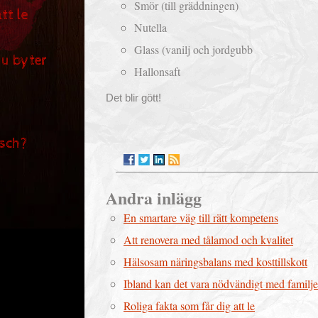
Smör (till gräddningen)
tt le
Nutella
Glass (vanilj och jordgubb
du byter
Hallonsaft
Det blir gött!
sch?
Andra inlägg
En smartare väg till rätt kompetens
Att renovera med tålamod och kvalitet
Hälsosam näringsbalans med kosttillskott
Ibland kan det vara nödvändigt med familj
Roliga fakta som får dig att le