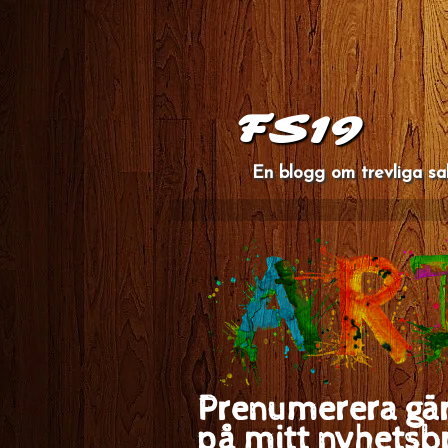
FS19
En blogg om trevliga sa
Prenumerera gä
på mitt nyhetsb