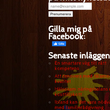
Gilla mig på
Facebook:
Senaste inläggen
En smartare väg till rätt
kompetens
Att renovera med tålamo
kvalitet
Hälsosam näringsbalans
kosttillskott
Ibland kan det vara nödv
med familjerådgivning