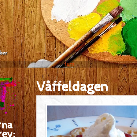
ker
Hem
Våffeldagen
rna
rev: