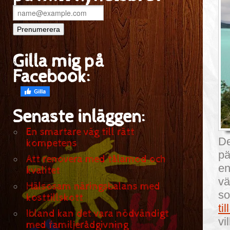
Gilla mig på
Facebook:
Senaste inläggen:
En smartare väg till rätt
De
kompetens
pä
Att renovera med tålamod och
en
kvalitet
vä
Hälsosam näringsbalans med
so
kosttillskott
ti
Ibland kan det vara nödvändigt
vi
med familjerådgivning