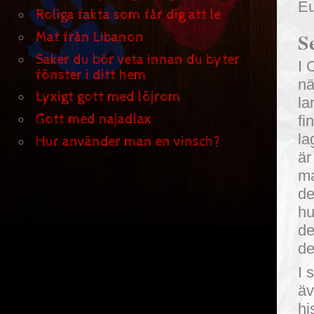
Eu
Roliga fakta som får dig att le
S
Mat från Libanon
Saker du bör veta innan du byter
I 
fönster i ditt hem
nä
Lyxigt gott med löjrom
la
Gott med najadlax
fi
la
Hur använder man en vinsch?
är
ma
de
hu
de
de
I 
äv
hi