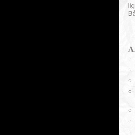
li
Bå
A