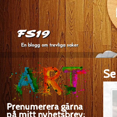
FS19
En blogg om trevliga saker
Se
Prenumerera gärna
på mitt nyhetsbrev: