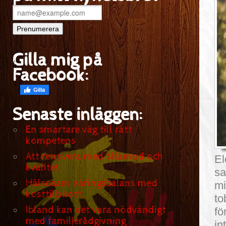
Gilla mig på
Facebook:
Senaste inläggen:
En smartare väg till rätt
kompetens
Att renovera med tålamod och
El
kvalitet
sa
Hälsosam näringsbalans med
mi
kosttillskott
to
Ibland kan det vara nödvändigt
fö
med familjerådgivning
in