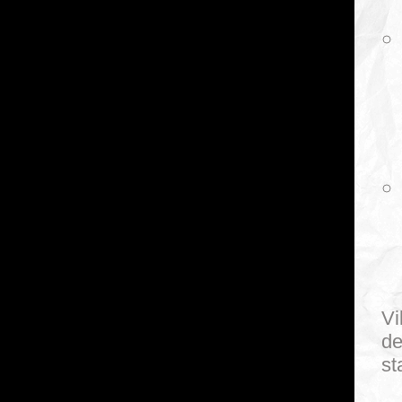
Vi
de
st