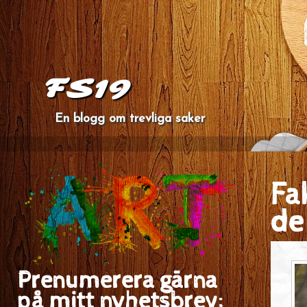
FS19
En blogg om trevliga saker
Fa
de
Prenumerera gärna
på mitt nyhetsbrev: